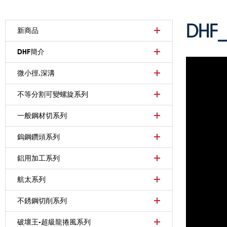
DHF
新商品
DHF簡介
微小徑.深溝
不等分割可變螺旋系列
一般鋼材切系列
鎢鋼鑽頭系列
鋁用加工系列
航太系列
不銹鋼切削系列
破壞王-超級龍捲風系列