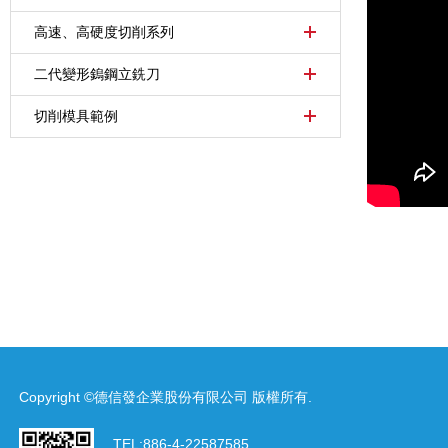
高速、高硬度切削系列
二代變形鎢鋼立銑刀
切削模具範例
Copyright ©德信發企業股份有限公司 版權所有.
TEL:
886-4-22587585