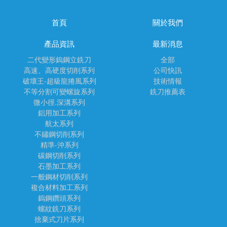
首頁
關於我們
產品資訊
最新消息
二代變形鎢鋼立銑刀
全部
高速、高硬度切削系列
公司快訊
破壞王-超級龍捲風系列
技術情報
不等分割可變螺旋系列
銑刀推薦表
微小徑.深溝系列
鋁用加工系列
航太系列
不鏽鋼切削系列
精準-沖系列
碳鋼切削系列
石墨加工系列
一般鋼材切削系列
複合材料加工系列
鎢鋼鑽頭系列
螺紋銑刀系列
捨棄式刀片系列