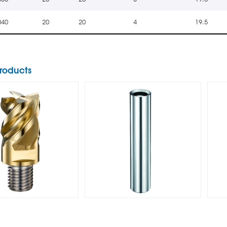
換式防振型エンドミ
ルヘッド
040
20
20
4
19.5
roducts