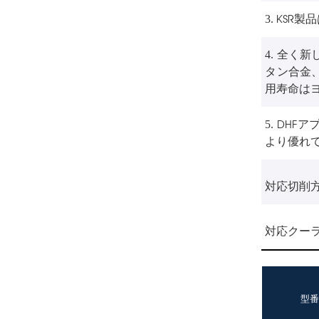
KSR製
3.
全く新
4.
タン合金、
用寿命は
DHFア
5.
より優れ
対応切削
対応クーラ
型