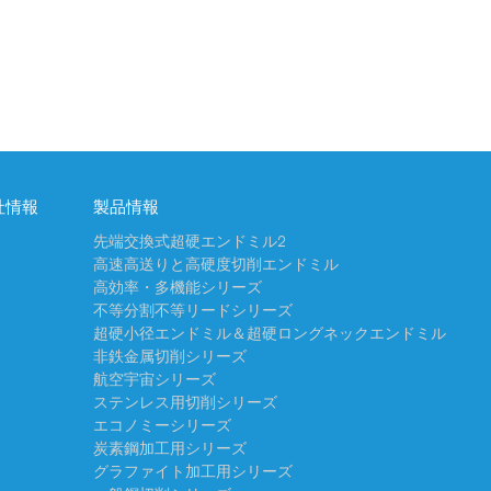
社情報
製品情報
先端交換式超硬エンドミル2
高速高送りと高硬度切削エンドミル
高効率・多機能シリーズ
不等分割不等リードシリーズ
超硬小径エンドミル＆超硬ロングネックエンドミル
非鉄金属切削シリーズ
航空宇宙シリーズ
ステンレス⽤切削シリーズ
エコノミーシリーズ
炭素鋼加工用シリーズ
グラファイト加工用シリーズ