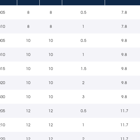
805
8
8
0.5
7.8
810
8
8
1
7.8
005
10
10
0.5
9.8
010
10
10
1
9.8
015
10
10
1.5
9.8
020
10
10
2
9.8
030
10
10
3
9.8
205
12
12
0.5
11.7
210
12
12
1
11.7
220
12
12
2
11.7