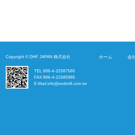
Copyright © DHF JAPAN 株式会社
ホーム
会
TEL:
886-4-22587585
FAX:
886-4-22585985
E-Mail:
info@endmill.com.tw