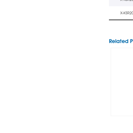
先端交
X-KSR2
Related P