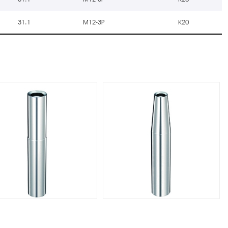
31.1
M12-3P
K20