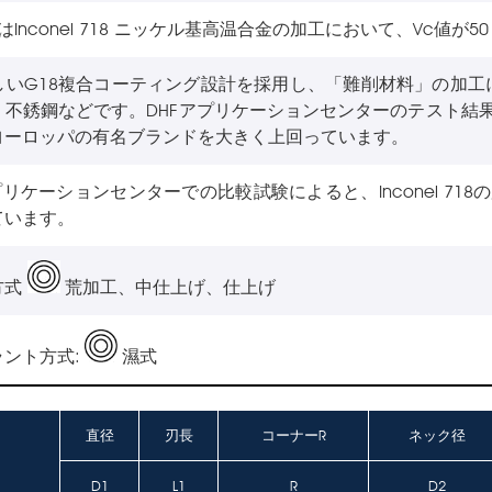
品はInconel 718 ニッケル基高温合金の加工において、Vc値が5
しいG18複合コーティング設計を採用し、「難削材料」の加
不銹鋼などです。DHFアプリケーションセンターのテスト結果による
ヨーロッパの有名ブランドを大きく上回っています。
プリケーションセンターでの比較試験によると、Inconel 7
ています。
方式
荒加工、中仕上げ、仕上げ
ント方式:
濕式
直径
刃長
コーナーR
ネック径
番
D1
L1
R
D2