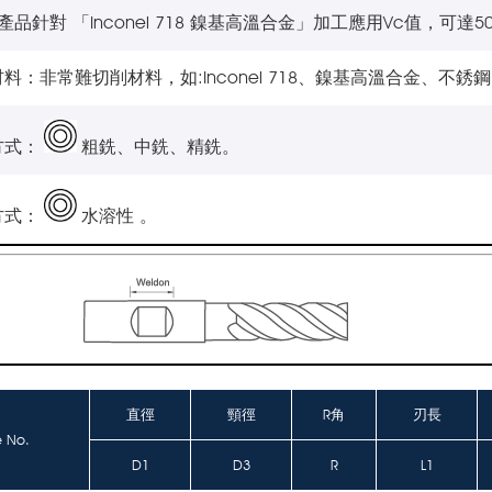
產品針對 「Inconel 718 鎳基高溫合金」加工應用Vc值，可達50 
料：非常難切削材料，如:Inconel 718、鎳基高溫合金、不銹
方式：
粗銑、中銑、精銑。
方式：
水溶性 。
直徑
頸徑
R角
刃長
e No.
D1
D3
R
L1