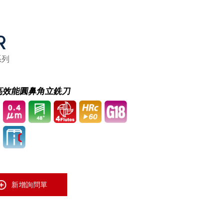
R
系列
高效能圓鼻角立銑刀
新增詢問單