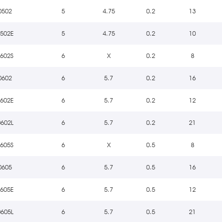
0502
5
4.75
0.2
13
0502E
5
4.75
0.2
10
0602S
6
X
0.2
8
0602
6
5.7
0.2
16
0602E
6
5.7
0.2
12
0602L
6
5.7
0.2
21
0605S
6
X
0.5
8
0605
6
5.7
0.5
16
0605E
6
5.7
0.5
12
0605L
6
5.7
0.5
21