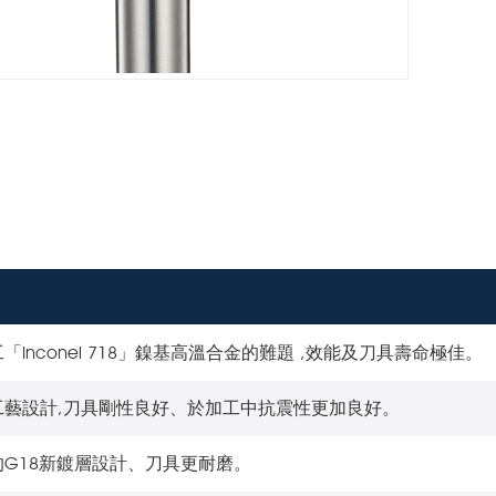
「Inconel 718」鎳基高溫合金的難題 ,效能及刀具壽命極佳。
工藝設計,刀具剛性良好、於加工中抗震性更加良好。
的G18新鍍層設計、刀具更耐磨。