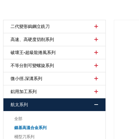
二代變形鎢鋼立銑刀
高速、高硬度切削系列
破壞王-超級龍捲風系列
不等分割可變螺旋系列
微小徑.深溝系列
鋁用加工系列
航太系列
全部
鎳基高溫合金系列
桶型刀系列