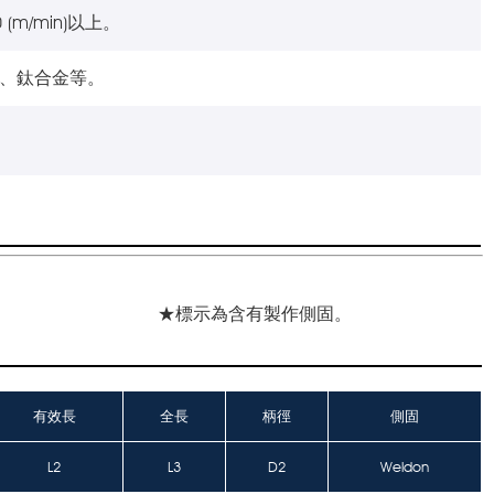
(m/min)以上。
鋼、鈦合金等。
★標示為含有製作側固。
有效長
全長
柄徑
側固
L2
L3
D2
Weldon