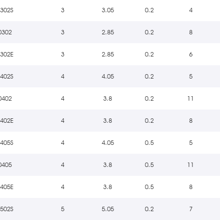
0302S
3
3.05
0.2
4
0302
3
2.85
0.2
8
0302E
3
2.85
0.2
6
0402S
4
4.05
0.2
5
0402
4
3.8
0.2
11
0402E
4
3.8
0.2
8
0405S
4
4.05
0.5
5
0405
4
3.8
0.5
11
0405E
4
3.8
0.5
8
0502S
5
5.05
0.2
7