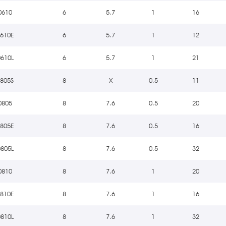
0610
6
5.7
1
16
0610E
6
5.7
1
12
0610L
6
5.7
1
21
0805S
8
X
0.5
11
0805
8
7.6
0.5
20
0805E
8
7.6
0.5
16
0805L
8
7.6
0.5
32
0810
8
7.6
1
20
0810E
8
7.6
1
16
0810L
8
7.6
1
32