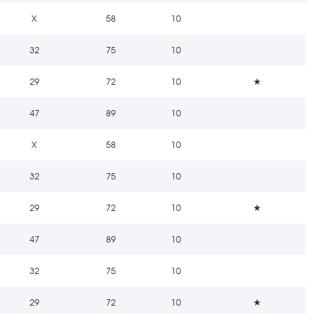
X
58
10
32
75
10
29
72
10
★
47
89
10
X
58
10
32
75
10
29
72
10
★
47
89
10
32
75
10
29
72
10
★