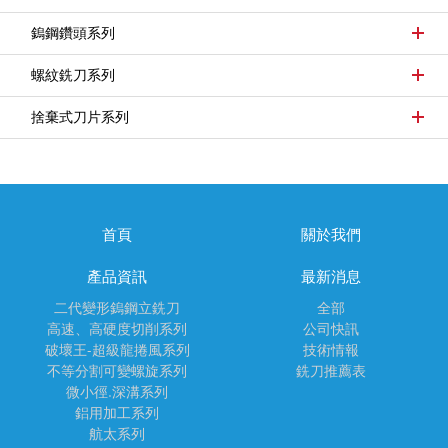
鎢鋼鑽頭系列
螺紋銑刀系列
捨棄式刀片系列
首頁
關於我們
產品資訊
最新消息
二代變形鎢鋼立銑刀
全部
高速、高硬度切削系列
公司快訊
破壞王-超級龍捲風系列
技術情報
不等分割可變螺旋系列
銑刀推薦表
微小徑.深溝系列
鋁用加工系列
航太系列