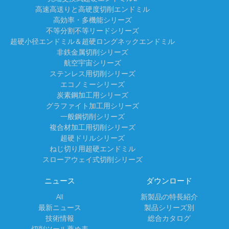
高速高送りと高硬度切削エンドミル
高効率・多機能シリーズ
不等分割不等リードシリーズ
超硬小径エンドミル＆超硬ロングネックエンドミル
非鉄金属切削シリーズ
航空宇宙シリーズ
ステンレス⽤切削シリーズ
エコノミーシリーズ
炭素鋼加工用シリーズ
グラファイト加工用シリーズ
一般鋼切削シリーズ
複合材加工用切削シリーズ
超硬ドリルシリーズ
ねじ切り用超硬エンドミル
スローアウェイ式切削シリーズ
ニュース
ダウンロード
All
新製品の特長紹介
最新ニュース
製品シリーズ別
技術情報
総合カタログ