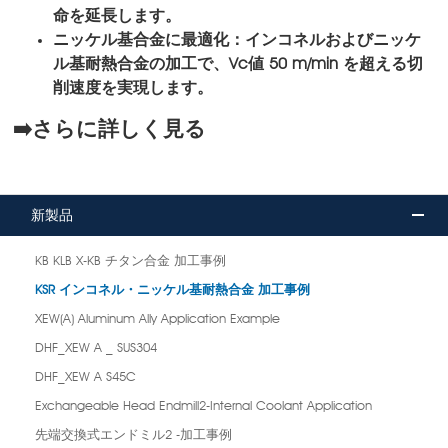
命を延長します。
ニッケル基合金に最適化：インコネルおよびニッケ
ル基耐熱合金の加工で、Vc値 50 m/min を超える切
削速度を実現します。
➡️
さらに詳しく見る
新製品
KB KLB X-KB チタン合金 加工事例
KSR インコネル・ニッケル基耐熱合金 加工事例
XEW(A) Aluminum Ally Application Example
DHF_XEW A _ SUS304
DHF_XEW A S45C
Exchangeable Head Endmill2-Internal Coolant Application
先端交換式エンドミル2 -加工事例